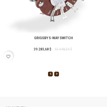
GRIGSBY 5-WAY SWITCH
39.283,68 $
43.648,54 $
favorite_border