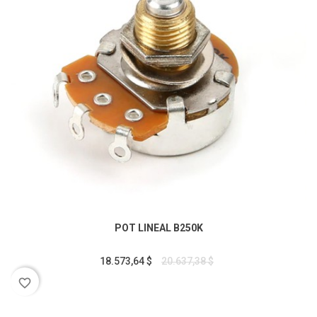
POT LINEAL B250K
18.573,64 $
20.637,38 $
favorite_border