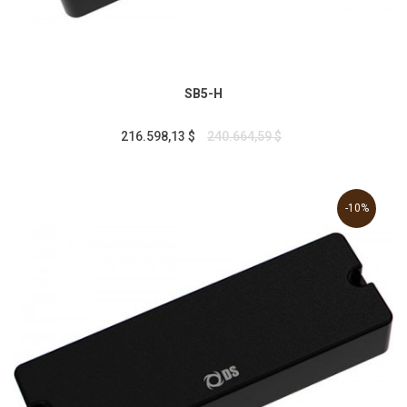
SB5-H
216.598,13 $
240.664,59 $
-10%