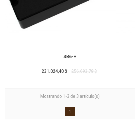
SB6-H
231.024,40 $
256.693,78 $
Mostrando 1-3 de 3 artículo(s)
1