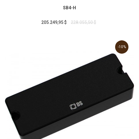
SB4-H
205.249,95 $
228.055,50 $
-10%