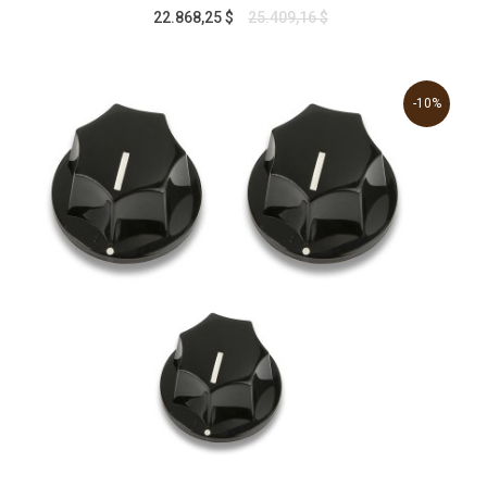
22.868,25 $
25.409,16 $
-10%