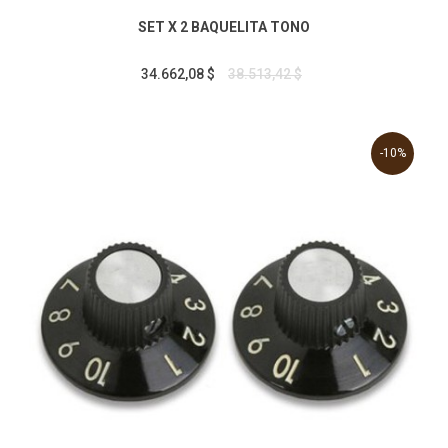
SET X 2 BAQUELITA TONO
34.662,08 $
38.513,42 $
-10%