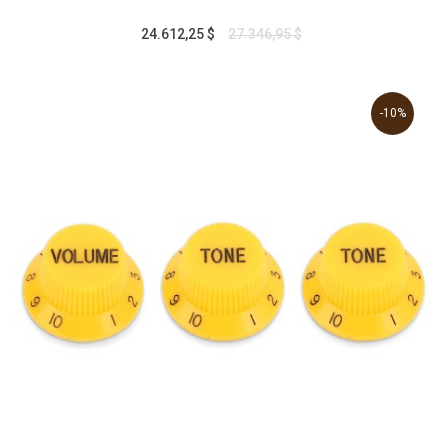
24.612,25 $
27.346,95 $
-10%