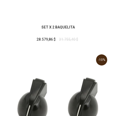
SET X 2 BAQUELITA
28.579,86 $
31.755,40 $
-10%