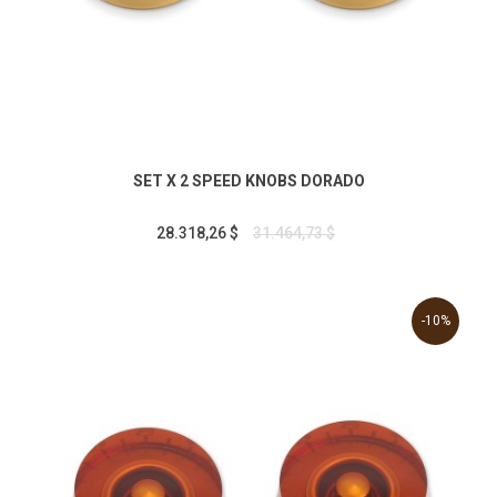
SET X 2 SPEED KNOBS DORADO
28.318,26 $
31.464,73 $
-10%