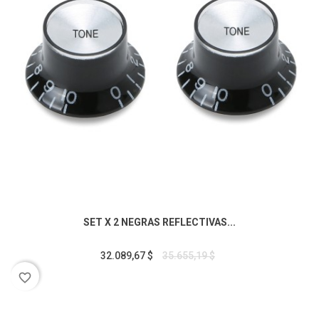
SET X 2 NEGRAS REFLECTIVAS...
32.089,67 $
35.655,19 $
favorite_border