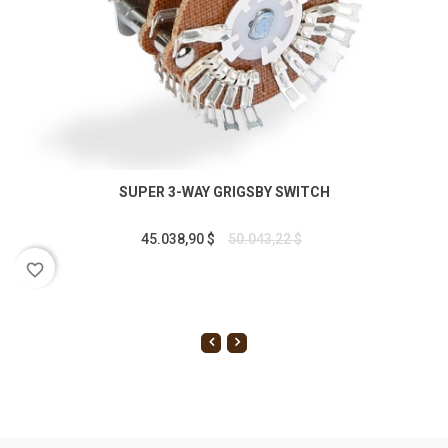
SUPER 3-WAY GRIGSBY SWITCH
45.038,90 $
50.043,22 $
favorite_border