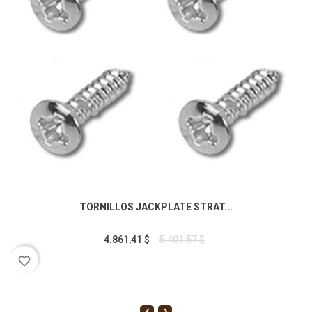
TORNILLOS JACKPLATE STRAT...
4.861,41 $
5.401,57 $
favorite_border