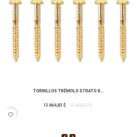
TORNILLOS TRÉMOLO STRATO X...
13.864,83 $
15.405,37 $
favorite_border