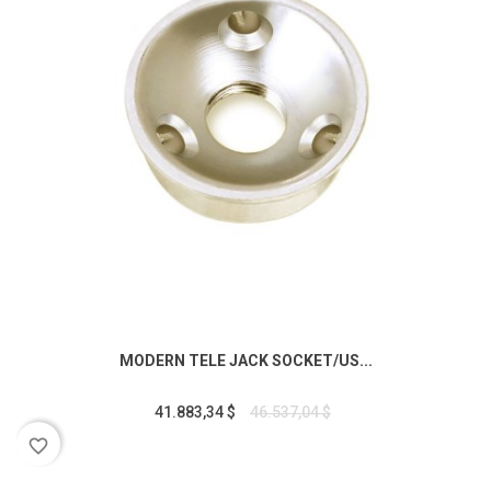
MODERN TELE JACK SOCKET/US...
41.883,34 $
46.537,04 $
favorite_border