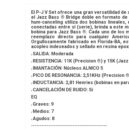
El P-J V Set ofrece una gran versatilidad de 
el Jazz Bass ® Bridge doble en formato de s
hum-canceling utiliza dos bobinas lineales,
conectadas entre sí (serie), brinda a este
bobina para Jazz Bass ®. Cada uno de los 
reemplazo directo para cualquier Amer
Orgullosamente fabricado en Florida-BA, es
acoples indeseados y sellado en resina epoxi
SALIDA: Moderada
√
RESISTENCIA: 11K (Precision ®) y 15K (Jazz
√
IMANTACIÓN: Núcleos ALNICO 5
√
PICO DE RESONANCIA: 2,51KHz (Precision ®)
√
INDUCTANCIA: 2,81 Henries (bobinas en para
√
CANCELACIÓN DE RUIDO: Si
√
EQ
Graves: 9
√
Medios: 7
√
Agudos: 8
√
--------------------------------------------