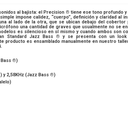
sonidos al bajista: el Precision ® tiene ese tono profundo 
imple impone calidez, “cuerpo”, definición y claridad al i
 una al lado de la otra, que se ubican debajo del cobertor
 micrófono una cantidad de graves que usualmente no se en
modelos es silencioso en sí mismo y cuando ambos son co
ican Standard Jazz Bass ® y se presenta con un look
te producto es ensamblado manualmente en nuestro taller
.
 Bass ®)
 y 2,58KHz (Jazz Bass ®)
lelo)