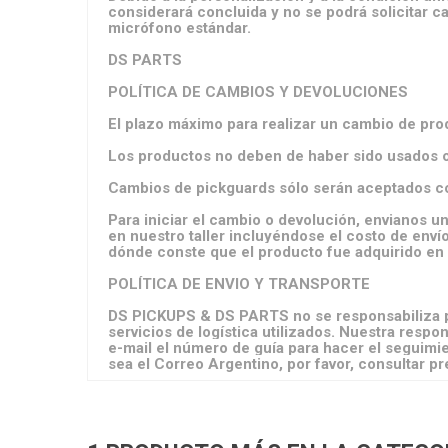
considerará concluida y no se podrá solicitar c
micrófono estándar.
DS PARTS
POLÍTICA DE CAMBIOS Y DEVOLUCIONES
El plazo máximo para realizar un cambio de pro
Los productos no deben de haber sido usados o 
Cambios de pickguards sólo serán aceptados con
Para iniciar el cambio o devolución, envianos u
en nuestro taller incluyéndose el costo de env
dónde conste que el producto fue adquirido en u
POLÍTICA DE ENVIO Y TRANSPORTE
DS PICKUPS & DS PARTS no se responsabiliza por
servicios de logística utilizados. Nuestra res
e-mail el número de guía para hacer el seguimien
sea el Correo Argentino, por favor, consultar p