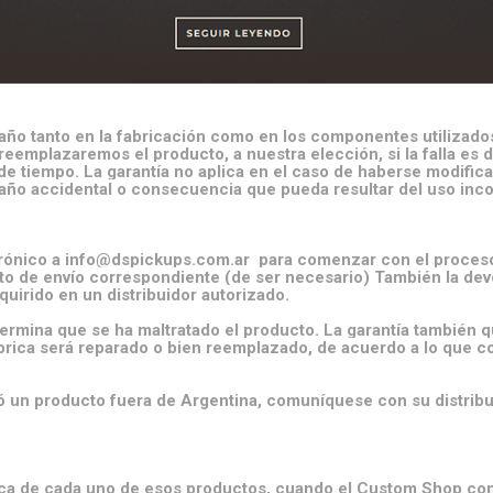
ño tanto en la fabricación como en los componentes utilizados 
eemplazaremos el producto, a nuestra elección, si la falla es 
e tiempo. La garantía no aplica en el caso de haberse modific
año accidental o consecuencia que pueda resultar del uso inc
ctrónico a info@dspickups.com.ar para comenzar con el proce
osto de envío correspondiente (de ser necesario) También la de
uirido en un distribuidor autorizado.
rmina que se ha maltratado el producto. La garantía también q
ábrica será reparado o bien reemplazado, de acuerdo a lo que
 un producto fuera de Argentina, comuníquese con su distribui
nica de cada uno de esos productos, cuando el Custom Shop comi