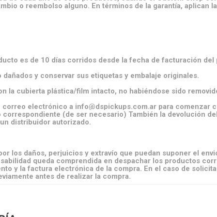
ambio o reembolso alguno. En términos de la garantía, aplican 
ducto es de 10 días corridos desde la fecha de facturación del
dañados y conservar sus etiquetas y embalaje originales.
 la cubierta plástica/film intacto, no habiéndose sido removid
n correo electrónico a
info@dspickups.com.ar
para comenzar co
ío correspondiente (de ser necesario) También la devolución d
n distribuidor autorizado.
 los daños, perjuicios y extravío que puedan suponer el envio 
ponsabilidad queda comprendida en despachar los productos cor
to y la factura electrónica de la compra. En el caso de solicit
reviamente antes de realizar la compra.