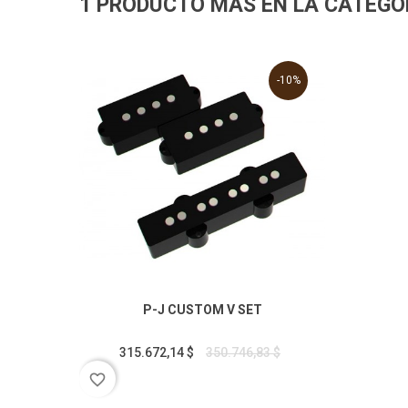
1 PRODUCTO MÁS EN LA CATEGO
-10%
P-J CUSTOM V SET
315.672,14 $
350.746,83 $
favorite_border