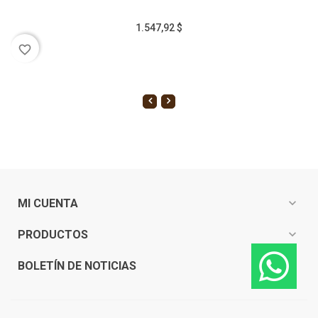
1.547,92 $
favorite_border
expand_more
MI CUENTA
expand_more
PRODUCTOS
expand_more
BOLETÍN DE NOTICIAS