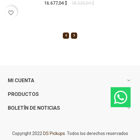
16.677,04 $
18.530,04 $
favorite_border
expand_more
MI CUENTA
expand_more
PRODUCTOS
expand_more
BOLETÍN DE NOTICIAS
Copyright 2022
DS Pickups
. Todos los derechos reservados