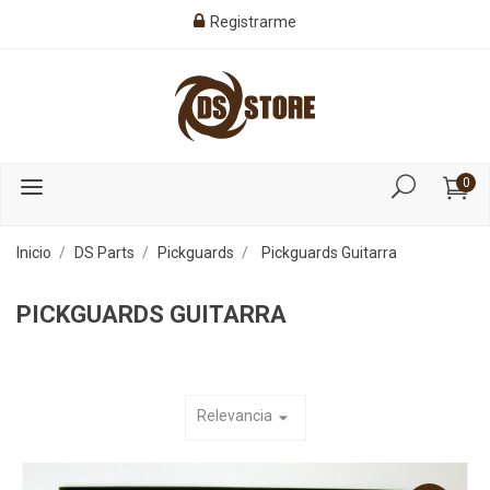
Registrarme
0
Inicio
DS Parts
Pickguards
Pickguards Guitarra
PICKGUARDS GUITARRA
Relevancia
arrow_drop_down