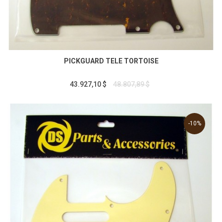
PICKGUARD TELE TORTOISE
43.927,10 $
48.807,89 $
-10%