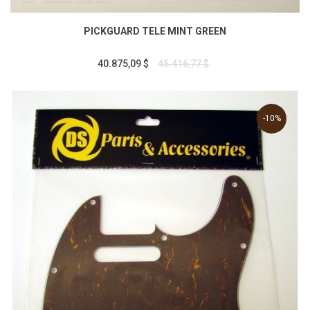
PICKGUARD TELE MINT GREEN
40.875,09 $
45.416,77 $
-10%