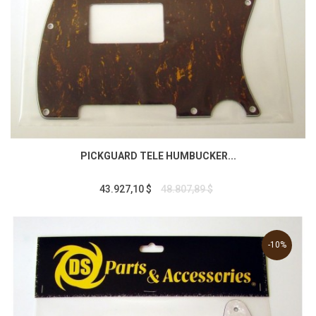
PICKGUARD TELE HUMBUCKER...
43.927,10 $
48.807,89 $
-10%