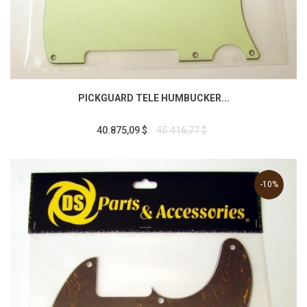
PICKGUARD TELE HUMBUCKER...
40.875,09 $
45.416,77 $
-10%