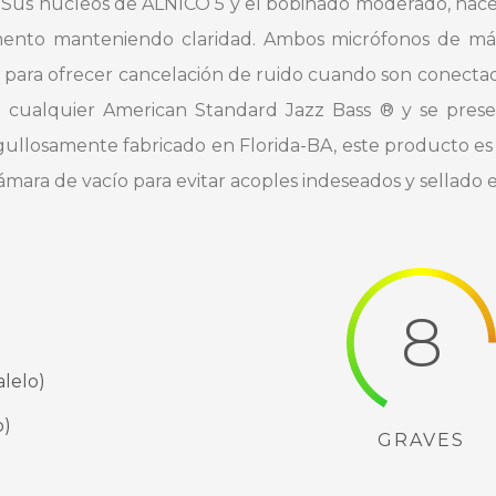
s. Sus núcleos de ALNICO 5 y el bobinado moderado, hace
mento manteniendo claridad. Ambos micrófonos de má
o para ofrecer cancelación de ruido cuando son conectad
a cualquier American Standard Jazz Bass ® y se pre
rgullosamente fabricado en Florida-BA, este producto
ámara de vacío para evitar acoples indeseados y sellado e
8
lelo)
o)
GRAVES