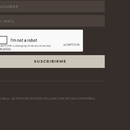
 BALL. DS PICKUPS NO ESTÁ AFILIADA CON DICHAS COMPAÑÍAS.