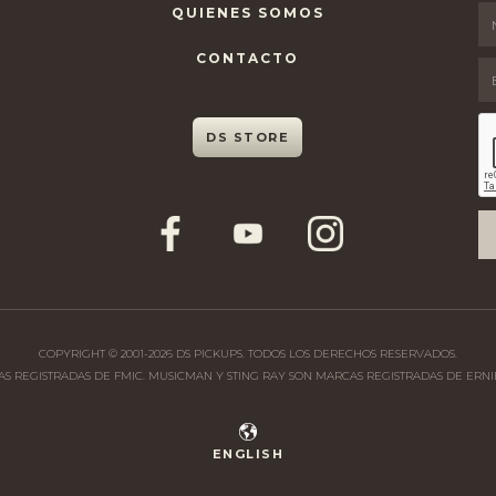
QUIENES SOMOS
CONTACTO
DS STORE
COPYRIGHT © 2001-
2026
DS PICKUPS. TODOS LOS DERECHOS RESERVADOS.
CAS REGISTRADAS DE FMIC. MUSICMAN Y STING RAY SON MARCAS REGISTRADAS DE ERNIE
ENGLISH