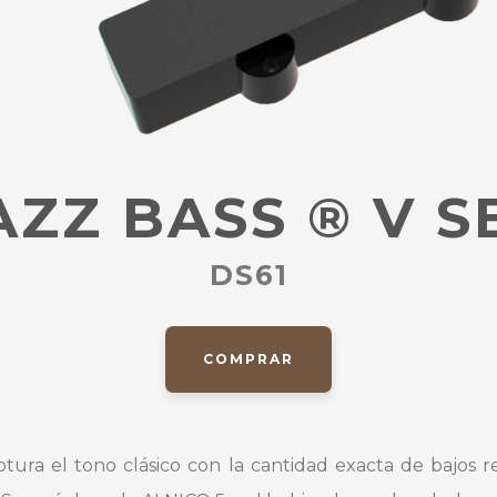
AZZ BASS
®
V S
DS61
COMPRAR
tura el tono clásico con la cantidad exacta de bajos 