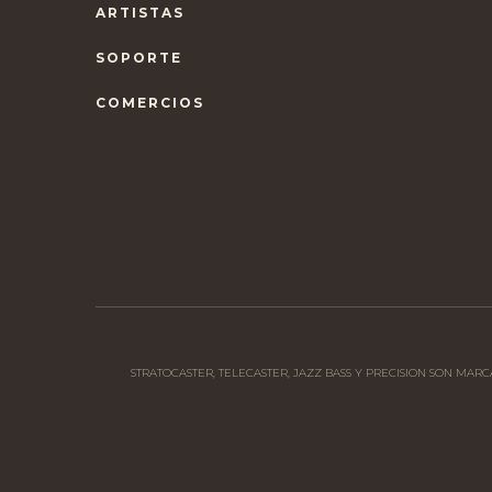
ARTISTAS
SOPORTE
COMERCIOS
STRATOCASTER, TELECASTER, JAZZ BASS Y PRECISION SON MAR