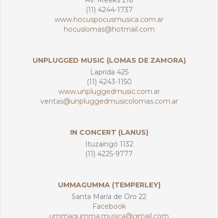
Av. Meeks 216
(11) 4244-1737
www.hocuspocusmusica.com.ar
hocuslomas@hotmail.com
UNPLUGGED MUSIC (LOMAS DE ZAMORA)
Laprida 425
(11) 4243-1150
www.unpluggedmusic.com.ar
ventas@unpluggedmusicolomas.com.ar
IN CONCERT (LANUS)
Ituzaingó 1132
(11) 4225-9777
UMMAGUMMA (TEMPERLEY)
Santa María de Oro 22
Facebook
ummagumma.musica@gmail.com