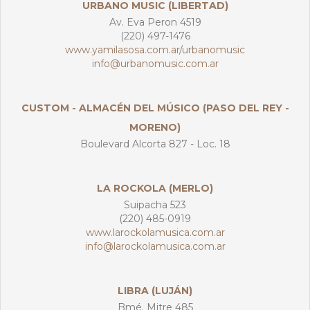
URBANO MUSIC (LIBERTAD)
Av. Eva Peron 4519
(220) 497-1476
www.yamilasosa.com.ar/urbanomusic
info@urbanomusic.com.ar
CUSTOM - ALMACÉN DEL MÚSICO (PASO DEL REY -
MORENO)
Boulevard Alcorta 827 - Loc. 18
LA ROCKOLA (MERLO)
Suipacha 523
(220) 485-0919
www.larockolamusica.com.ar
info@larockolamusica.com.ar
LIBRA (LUJÁN)
Bmé. Mitre 485