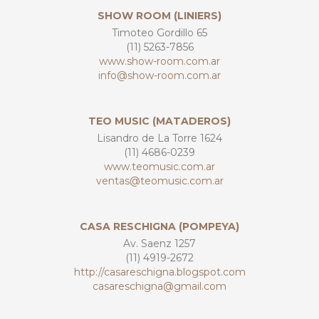
SHOW ROOM (LINIERS)
Timoteo Gordillo 65
(11) 5263-7856
www.show-room.com.ar
info@show-room.com.ar
TEO MUSIC (MATADEROS)
Lisandro de La Torre 1624
(11) 4686-0239
www.teomusic.com.ar
ventas@teomusic.com.ar
CASA RESCHIGNA (POMPEYA)
Av. Saenz 1257
(11) 4919-2672
http://casareschigna.blogspot.com
casareschigna@gmail.com