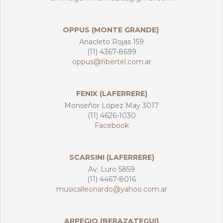
OPPUS (MONTE GRANDE)
Anacleto Rojas 159
(11) 4367-8699
oppus@fibertel.com.ar
FENIX (LAFERRERE)
Monseñor López May 3017
(11) 4626-1030
Facebook
SCARSINI (LAFERRERE)
Av. Luro 5859
(11) 4467-8016
musicalleonardo@yahoo.com.ar
ARPEGIO (BERAZATEGUI)