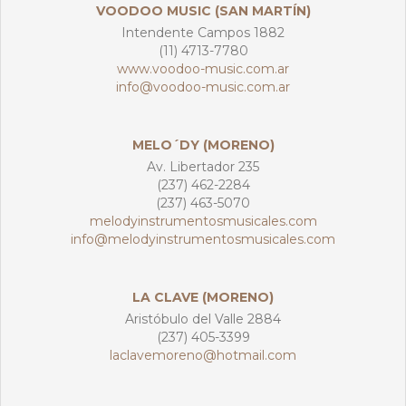
VOODOO MUSIC (SAN MARTÍN)
Intendente Campos 1882
(11) 4713-7780
www.voodoo-music.com.ar
info@voodoo-music.com.ar
MELO´DY (MORENO)
Av. Libertador 235
(237) 462-2284
(237) 463-5070
melodyinstrumentosmusicales.com
info@melodyinstrumentosmusicales.com
LA CLAVE (MORENO)
Aristóbulo del Valle 2884
(237) 405-3399
laclavemoreno@hotmail.com