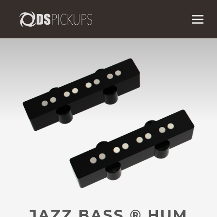
JAZZ BASS
®
HUM