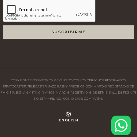
COPYRIGHT © 2001-
2026
DS PICKUPS. TODOS LOS DERECHOS RESERVADOS.
STRATOCASTER, TELECASTER, JAZZ BASS Y PRECISION SON MARCAS REGISTRADAS DE
FMIC. MUSICMAN Y STING RAY SON MARCAS REGISTRADAS DE ERNIE BALL. DS PICKUPS
NO ESTÁ AFILIADA CON DICHAS COMPAÑÍAS.
ENGLISH