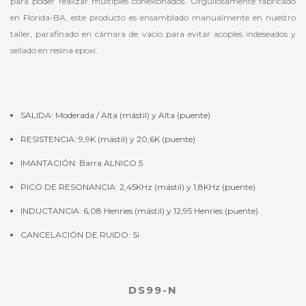
para poder realizar múltiples conexionados. Orgullosamente fabricado
en Florida-BA, este producto es ensamblado manualmente en nuestro
taller, parafinado en cámara de vacío para evitar acoples indeseados y
sellado en resina epoxi.
SALIDA: Moderada / Alta (mástil) y Alta (puente)
RESISTENCIA: 9,9K (mástil) y 20,6K (puente)
IMANTACIÓN: Barra ALNICO 5
PICO DE RESONANCIA: 2,45KHz (mástil) y 1,8KHz (puente)
INDUCTANCIA: 6,08 Henries (mástil) y 12,95 Henries (puente)
CANCELACIÓN DE RUIDO: Si
DS99-N